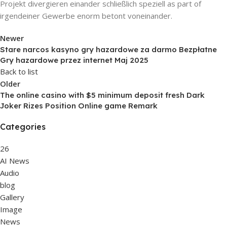
Projekt divergieren einander schließlich speziell as part of
irgendeiner Gewerbe enorm betont voneinander.
Newer
Stare narcos kasyno gry hazardowe za darmo Bezpłatne
Gry hazardowe przez internet Maj 2025
Back to list
Older
The online casino with $5 minimum deposit fresh Dark
Joker Rizes Position Online game Remark
Categories
26
AI News
Audio
blog
Gallery
Image
News