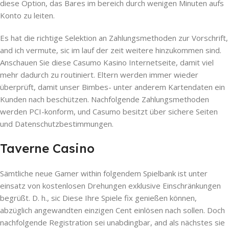
diese Option, das Bares im bereich durch wenigen Minuten aufs
Konto zu leiten.
Es hat die richtige Selektion an Zahlungsmethoden zur Vorschrift,
and ich vermute, sic im lauf der zeit weitere hinzukommen sind.
Anschauen Sie diese Casumo Kasino Internetseite, damit viel
mehr dadurch zu routiniert. Eltern werden immer wieder
überprüft, damit unser Bimbes- unter anderem Kartendaten ein
Kunden nach beschützen. Nachfolgende Zahlungsmethoden
werden PCI-konform, und Casumo besitzt über sichere Seiten
und Datenschutzbestimmungen.
Taverne Casino
Sämtliche neue Gamer within folgendem Spielbank ist unter
einsatz von kostenlosen Drehungen exklusive Einschränkungen
begrüßt. D. h., sic Diese Ihre Spiele fix genießen können,
abzüglich angewandten einzigen Cent einlösen nach sollen. Doch
nachfolgende Registration sei unabdingbar, and als nächstes sie