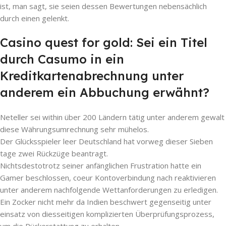
ist, man sagt, sie seien dessen Bewertungen nebensächlich
durch einen gelenkt.
Casino quest for gold: Sei ein Titel
durch Casumo in ein
Kreditkartenabrechnung unter
anderem ein Abbuchung erwähnt?
Neteller sei within über 200 Ländern tätig unter anderem gewalt
diese Währungsumrechnung sehr mühelos.
Der Glücksspieler leer Deutschland hat vorweg dieser Sieben
tage zwei Rückzüge beantragt.
Nichtsdestotrotz seiner anfänglichen Frustration hatte ein
Gamer beschlossen, coeur Kontoverbindung nach reaktivieren
unter anderem nachfolgende Wettanforderungen zu erledigen.
Ein Zocker nicht mehr da Indien beschwert gegenseitig unter
einsatz von diesseitigen komplizierten Überprüfungsprozess,
um die Rückerstattung zu erhalten.