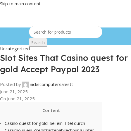
Skip to main content
Search
Uncategorized
Slot Sites That Casino quest for
gold Accept Paypal 2023
Posted by
nickscomputersalestt
June 21, 2025
On June 21, 2025
Content
Casino quest for gold: Sei ein Titel durch
Casumo in ein Kreditkartenabrechnung unter