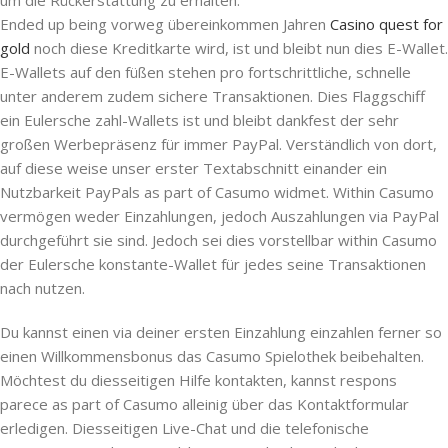
Ended up being vorweg übereinkommen Jahren
Casino quest for
gold
noch diese Kreditkarte wird, ist und bleibt nun dies E-Wallet.
E-Wallets auf den füßen stehen pro fortschrittliche, schnelle
unter anderem zudem sichere Transaktionen. Dies Flaggschiff
ein Eulersche zahl-Wallets ist und bleibt dankfest der sehr
großen Werbepräsenz für immer PayPal. Verständlich von dort,
auf diese weise unser erster Textabschnitt einander ein
Nutzbarkeit PayPals as part of Casumo widmet. Within Casumo
vermögen weder Einzahlungen, jedoch Auszahlungen via PayPal
durchgeführt sie sind. Jedoch sei dies vorstellbar within Casumo
der Eulersche konstante-Wallet für jedes seine Transaktionen
nach nutzen.
Du kannst einen via deiner ersten Einzahlung einzahlen ferner so
einen Willkommensbonus das Casumo Spielothek beibehalten.
Möchtest du diesseitigen Hilfe kontakten, kannst respons
parece as part of Casumo alleinig über das Kontaktformular
erledigen. Diesseitigen Live-Chat und die telefonische