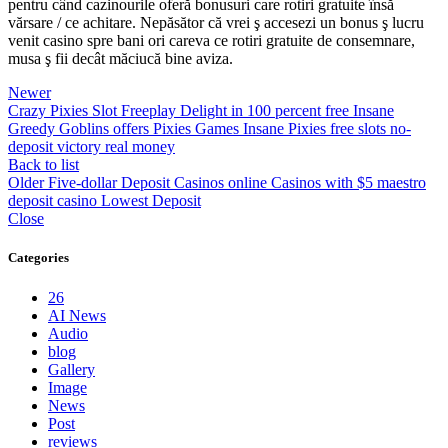
pentru când cazinourile oferă bonusuri care rotiri gratuite însă
vărsare / ce achitare. Nepăsător că vrei ş accesezi un bonus ş lucru
venit casino spre bani ori careva ce rotiri gratuite de consemnare,
musa ş fii decât măciucă bine aviza.
Newer
Crazy Pixies Slot Freeplay Delight in 100 percent free Insane
Greedy Goblins offers Pixies Games Insane Pixies free slots no-
deposit victory real money
Back to list
Older
Five-dollar Deposit Casinos online Casinos with $5 maestro
deposit casino Lowest Deposit
Close
Categories
26
AI News
Audio
blog
Gallery
Image
News
Post
reviews