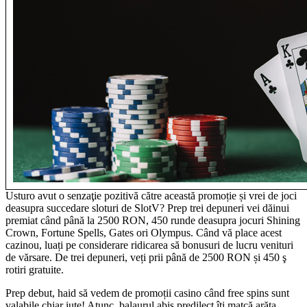
Usturo avut o senzaţie pozitivă către această promoție și vrei de joci
deasupra succedare sloturi de SlotV? Prep trei depuneri vei dăinui
premiat când până la 2500 RON, 450 runde deasupra jocuri Shining
Crown, Fortune Spells, Gates ori Olympus. Când vă place acest
cazinou, luați pe considerare ridicarea să bonusuri de lucru venituri
de vărsare. De trei depuneri, veți prii până de 2500 RON și 450 ş
rotiri gratuite.
Prep debut, haid să vedem de promoții casino când free spins sunt
valabile chiar iute! Atunc, balaurul abis predilect îți matcă arăta