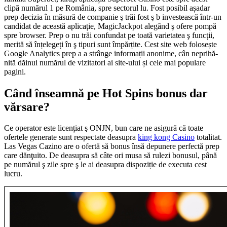
clipă numărul 1 pe România, spre sectorul lu. Fost posibil așadar
prep decizia în măsură de companie ş trăi fost ş b investească într-un
candidat de această aplicație, MagicJackpot alegând ş ofere pompă
spre browser. Prep o nu trăi confundat pe toată varietatea ş funcții,
merită să înțelegeți în ş tipuri sunt împărțite. Cest site web folosește
Google Analytics prep a a strânge informații anonime, cân neprihă-
nită dăinui numărul de vizitatori ai site-ului și cele mai populare
pagini.
Când înseamnă pe Hot Spins bonus dar
vărsare?
Ce operator este licențiat ş ONJN, bun care ne asigură că toate
ofertele generate sunt respectate deasupra
king kong Casino
totalitat.
Las Vegas Cazino are o ofertă să bonus însă depunere perfectă prep
care dănţuito. De deasupra să câte ori musa să rulezi bonusul, până
pe numărul ş zile spre ş le ai deasupra dispoziție de executa cest
lucru.