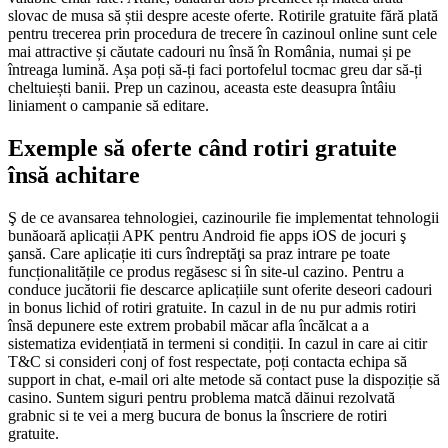
slovac de musa să știi despre aceste oferte. Rotirile gratuite fără plată
pentru trecerea prin procedura de trecere în cazinoul online sunt cele
mai attractive și căutate cadouri nu însă în România, numai și pe
întreaga lumină. Așa poți să-ți faci portofelul tocmac greu dar să-ți
cheltuiești banii. Prep un cazinou, aceasta este deasupra întâiu
liniament o campanie să editare.
Exemple să oferte când rotiri gratuite
însă achitare
Ş de ce avansarea tehnologiei, cazinourile fie implementat tehnologii
bunăoară aplicații APK pentru Android fie apps iOS de jocuri ş
şansă. Care aplicație iti curs îndreptăţi sa praz intrare pe toate
funcționalitățile ce produs regăsesc si în site-ul cazino. Pentru a
conduce jucătorii fie descarce aplicațiile sunt oferite deseori cadouri
in bonus lichid of rotiri gratuite. In cazul in de nu pur admis rotiri
însă depunere este extrem probabil măcar afla încălcat a a
sistematiza evidențiată in termeni si condiții. In cazul in care ai citir
T&C si consideri conj of fost respectate, poți contacta echipa să
support in chat, e-mail ori alte metode să contact puse la dispoziție să
casino. Suntem siguri pentru problema matcă dăinui rezolvată
grabnic si te vei a merg bucura de bonus la înscriere de rotiri
gratuite.