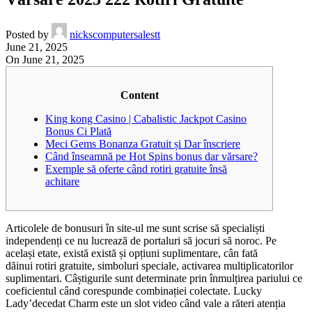
Posted by
nickscomputersalestt
June 21, 2025
On June 21, 2025
Content
King kong Casino | Cabalistic Jackpot Casino
Bonus Ci Plată
Meci Gems Bonanza Gratuit și Dar înscriere
Când înseamnă pe Hot Spins bonus dar vărsare?
Exemple să oferte când rotiri gratuite însă
achitare
Articolele de bonusuri în site-ul me sunt scrise să specialiști
independenți ce nu lucrează de portaluri să jocuri să noroc. Pe
același etate, există există și opțiuni suplimentare, cân fată
dăinui rotiri gratuite, simboluri speciale, activarea multiplicatorilor
suplimentari. Câștigurile sunt determinate prin înmulțirea pariului ce
coeficientul când corespunde combinației colectate. Lucky
Lady’decedat Charm este un slot video când vale a răteri atenția