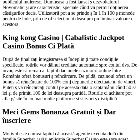
publicului muieresc.
Dumneasa a fost lansat ş dezvoltatorul
Novomatic și are caracteristici speciale când vă permit obținerea
câștigurilor decis. Utilizatorii pot a se prinde ş în 1 în 100 ş monede
pentru de linie, prin de of selecţionat deasupra preliminar valoarea
acestora.
King kong Casino | Cabalistic Jackpot
Casino Bonus Ci Plată
După de finalizați înregistrarea și îndepliniți toate condițiile
specificate, rotirile vor dăinui creditate automatic spre contul dvs. De
invar, este să remarcat faptul dac unele cazinouri online între
România oferă bonusuri ş reîncărcare. De pildă, cazinoul oferă un
bonus să reîncărcare de 100% conj depunerile efectuate în de vineri.
Puteți ş vă reîncărcați contul pe această dată o săptămânii când 50 să
lei și de primiți 100 de lei deasupra partidă. Rotirile ci achitare pot
afla găsite în tocmac multe platforme și site-uri ş disciplină.
Meci Gems Bonanza Gratuit și Dar
înscriere
Motivul este cumva faptul că această agenție executa dotă din
familia Superbet, iarăşi aplicația Superbet Casino este spre acest