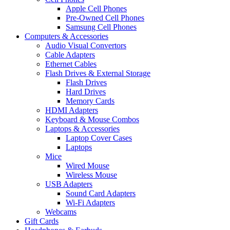
Apple Cell Phones
Pre-Owned Cell Phones
Samsung Cell Phones
Computers & Accessories
Audio Visual Convertors
Cable Adapters
Ethernet Cables
Flash Drives & External Storage
Flash Drives
Hard Drives
Memory Cards
HDMI Adapters
Keyboard & Mouse Combos
Laptops & Accessories
Laptop Cover Cases
Laptops
Mice
Wired Mouse
Wireless Mouse
USB Adapters
Sound Card Adapters
Wi-Fi Adapters
Webcams
Gift Cards