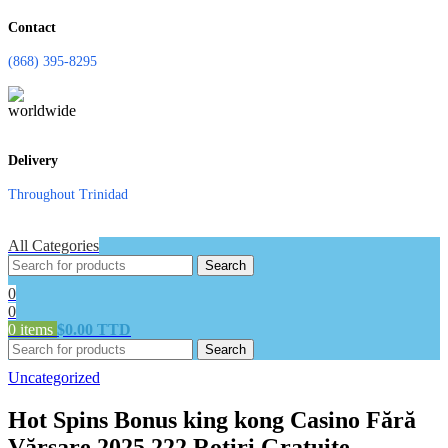
Contact
(868) 395-8295
Delivery
Throughout Trinidad
All Categories
Search
0
0
0
items
$
0.00 TTD
Search
Uncategorized
Hot Spins Bonus king kong Casino Fără
Vărsare 2025 222 Rotiri Gratuite