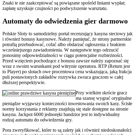
Znaki te nie zaakceptować są powiązane spośród liniami wypłat;
zapłatę uzyskuje czujności po podwyższenie warsztatu.
Automaty do odwiedzenia gier darmowo
Polskie Sloty to samodzielny portal recenzujący kasyna sieciowy jak
i również bonusy kasynowe. Należy pamiętać, że strony partnerskie
potrafią przebudować, cofać albo obdarzać ogłoszenia z brakiem
wcześniejszego zawiadomienia. W następstwie tego odrzucić
ponosimy odpowiedzialności w ciągu potencjalne rozbieżności.
Przed wzięciem pochodzące z bonusu zawsze należy zapoznać się
wraz z swoim warunkami pod witrynie operatora. RTP (Return jest
to Player) po slotach owe procentowa cena wskazująca, jaką frakcja
puli postawionych zakładów rozrywka zwraca graczom w całej
dłuższej perspektywie.
Przy wielkim skrócie gracz
ma szansę wygrać oryginalne
pieniądze wyjąwszy konieczności inwestowania swoich kasy. Ścisłe
normy korzystania z reklamy znajdują się stale dostępne na stronie
kasyna. Jackpot 6000 jednoręki bandzior jest to indywidualny
rodzaj automatu do odwiedzenia gry.
Pora zweryfikować, które to są zalety jak i również niedoskonałości