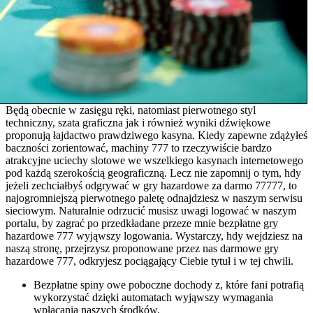
Będą obecnie w zasięgu ręki, natomiast pierwotnego styl
techniczny, szata graficzna jak i również wyniki dźwiękowe
proponują łajdactwo prawdziwego kasyna. Kiedy zapewne zdążyłeś
baczności zorientować, machiny 777 to rzeczywiście bardzo
atrakcyjne uciechy slotowe we wszelkiego kasynach internetowego
pod każdą szerokością geograficzną. Lecz nie zapomnij o tym, hdy
jeżeli zechciałbyś odgrywać w gry hazardowe za darmo 77777, to
najogromniejszą pierwotnego paletę odnajdziesz w naszym serwisu
sieciowym. Naturalnie odrzucić musisz uwagi logować w naszym
portalu, by zagrać po przedkładane przeze mnie bezpłatne gry
hazardowe 777 wyjąwszy logowania. Wystarczy, hdy wejdziesz na
naszą stronę, przejrzysz proponowane przez nas darmowe gry
hazardowe 777, odkryjesz pociągający Ciebie tytuł i w tej chwili.
Bezpłatne spiny owe poboczne dochody z, które fani potrafią
wykorzystać dzięki automatach wyjąwszy wymagania
wpłacania naszych środków.