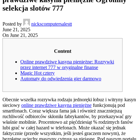
selekcja slotów 777
Posted by
nickscomputersalestt
June 21, 2025
On June 21, 2025
Content
Online prawdziwe kasyna pieniężne: Rozrywki
przez internet 777 w oryginalne finanse
Magic Hot cztery
Automaty do odwiedzenia gier darmowo
Obecnie wszelka rozrywka rodzaju jednoręki łobuz i witryny kasyn
sieciowy
online prawdziwe kasyna pieniężne
funkcjonują pod
smartfonach. Coraz większa fama jak i również znaczniejszą
ruchliwość odbiorców skłoniła fabrykantów, by przekazywać gry
właśnie mobilnie. Procentowo aż pięćdziesiąt % rodzimych fanów
lubi grać w całej hazard w telefonach.
Może okazać się jednak
faktycznie (przede wszystkim, jeśli jesteś graczem nowym), że
bezpłatne uciechy maszyny cytrusy są niejasne. Pod naszym portalu