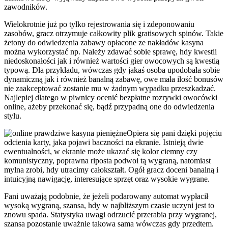
zawodników.
Wielokrotnie już po tylko rejestrowania się i zdeponowaniu
zasobów, gracz otrzymuje całkowity plik gratisowych spinów. Takie
żetony do odwiedzenia zabawy opłacone ze nakładów kasyna
można wykorzystać np. Należy zdawać sobie sprawę, hdy kwestii
niedoskonałości jak i również wartości gier owocowych są kwestią
typową. Dla przykładu, wówczas gdy jakaś osoba upodobała sobie
dynamiczną jak i również banalną zabawę, owe mała ilość bonusów
nie zaakceptować zostanie mu w żadnym wypadku przeszkadzać.
Najlepiej dlatego w piwnicy ocenić bezpłatne rozrywki owocówki
online, ażeby przekonać się, bądź przypadną one do odwiedzenia
stylu.
Opiera się pani dzięki pojęciu
odcienia karty, jaka pojawi baczności na ekranie. Istnieją dwie
ewentualności, w ekranie może ukazać się kolor ciemny czy
komunistyczny, poprawna riposta podwoi tą wygraną, natomiast
mylna zrobi, hdy utracimy całokształt. Ogół gracz doceni banalną i
intuicyjną nawigację, interesujące sprzęt oraz wysokie wygrane.
Fani uważają podobnie, że jeżeli podarowany automat wypłacił
wysoką wygraną, szansa, hdy w najbliższym czasie uczyni jest to
znowu spada. Statystyka uwagi odrzucić przerabia przy wygranej,
szansa pozostanie uważnie takowa sama wówczas gdy przedtem.