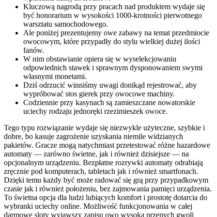
Kluczową nagrodą przy pracach nad produktem wydaje się
być honorarium w wysokości 1000-krotności pierwotnego
warsztatu samochodowego.
Ale poniżej prezentujemy owe zabawy na temat przedmiocie
owocowym, które przypadły do stylu wielkiej dużej ilości
fanów.
W nim obstawianie opiera się w wyselekcjowaniu
odpowiednich stawek i sprawnym dysponowaniem swymi
własnymi monetami.
Dziś odrzucić winniśmy uwagi donikąd rejestrować, aby
wypróbować stos gierek przy owocowe machiny.
Codziennie przy kasynach są zamieszczane nowatorskie
uciechy rodzaju jednoręki rzezimieszek owoce.
Tego typu rozwiązanie wydaje się niezwykle użyteczne, szybkie i
dobre, bo kasuje zagrożenie uzyskania niemile widzianych
pakietów. Gracze mogą natychmiast przetestować różne hazardowe
automaty — zarówno świetne, jak i również dzisiejsze — na
opcjonalnym urządzeniu. Bezpłatne rozrywki automaty odrabiają
zręcznie pod komputerach, tabletach jak i również smartfonach.
Dzięki temu każdy być może radować się grą przy przypadkowym
czasie jak i również położeniu, bez zajmowania pamięci urządzenia.
To świetna opcja dla ludzi lubiących komfort i prostotę dotarcia do
wybranki uciechy online. Możliwość funkcjonowania w całej
darmowe sloty wyjąwszy zapisu owo wysoka przepych gwoli