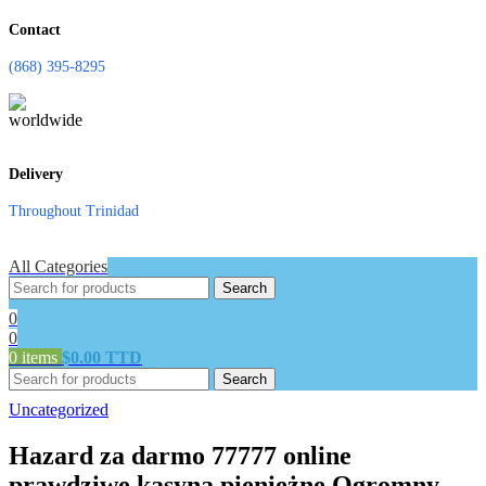
Contact
(868) 395-8295
Delivery
Throughout Trinidad
All Categories
Search
0
0
0
items
$
0.00 TTD
Search
Uncategorized
Hazard za darmo 77777 online
prawdziwe kasyna pieniężne Ogromny