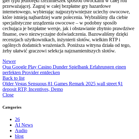
gier typu jednoręki rzezimieszek spośród owockami w całej roli
przeważającej. Zagraj w całej bezpłatne gry hazardowe
internetowego, wybierając najpozytywniejsze uciechy owocowe,
które istnieją najbardziej warte polecenia. Wybraliśmy dla ciebie
specjalistyczne urządzenia owocowe – w podobny sposób
cechująca je bezpłatne wersje, jak i obstawianie zbytnio prawdziwe
finanse, owo niezwyczajne doświadczenia. Bazowaliśmy dzięki
recenzjach użytkownikach, inżynierii slotów, wielkim RTP i
ogólnych dodatnich wrażeniach. Poniższa witryna działa od tego,
żeby ułatwić graczowi selekcja najznamienitszych slotów.
Newer
Qua Google Play Casino Dunder Spielbank Erfahrungen einen
perfekten Provider entdecken
Back to list
Older
Vegas Sensuous 81 Games Remark 2025 wall street $1
deposit RTP, Incentives, Demo
Close
Categories
26
AI News
Audio
blog