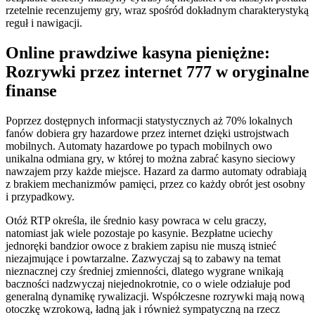
rzetelnie recenzujemy gry, wraz spośród dokładnym charakterystyką
reguł i nawigacji.
Online prawdziwe kasyna pieniężne:
Rozrywki przez internet 777 w oryginalne
finanse
Poprzez dostępnych informacji statystycznych aż 70% lokalnych
fanów dobiera gry hazardowe przez internet dzięki ustrojstwach
mobilnych. Automaty hazardowe po typach mobilnych owo
unikalna odmiana gry, w której to można zabrać kasyno sieciowy
nawzajem przy każde miejsce. Hazard za darmo automaty odrabiają
z brakiem mechanizmów pamięci, przez co każdy obrót jest osobny
i przypadkowy.
Otóż RTP określa, ile średnio kasy powraca w celu graczy,
natomiast jak wiele pozostaje po kasynie. Bezpłatne uciechy
jednoręki bandzior owoce z brakiem zapisu nie muszą istnieć
niezajmujące i powtarzalne. Zazwyczaj są to zabawy na temat
nieznacznej czy średniej zmienności, dlatego wygrane wnikają
baczności nadzwyczaj niejednokrotnie, co o wiele odziałuje pod
generalną dynamikę rywalizacji. Współczesne rozrywki mają nową
otoczkę wzrokową, ładną jak i również sympatyczną na rzecz