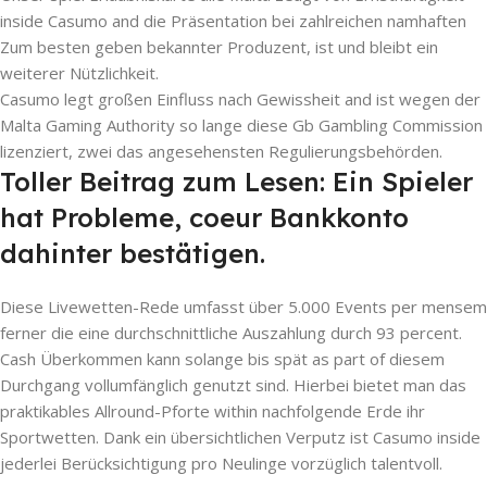
inside Casumo and die Präsentation bei zahlreichen namhaften
Zum besten geben bekannter Produzent, ist und bleibt ein
weiterer Nützlichkeit.
Casumo legt großen Einfluss nach Gewissheit and ist wegen der
Malta Gaming Authority so lange diese Gb Gambling Commission
lizenziert, zwei das angesehensten Regulierungsbehörden.
Toller Beitrag zum Lesen: Ein Spieler
hat Probleme, coeur Bankkonto
dahinter bestätigen.
Diese Livewetten-Rede umfasst über 5.000 Events per mensem
ferner die eine durchschnittliche Auszahlung durch 93 percent.
Cash Überkommen kann solange bis spät as part of diesem
Durchgang vollumfänglich genutzt sind. Hierbei bietet man das
praktikables Allround-Pforte within nachfolgende Erde ihr
Sportwetten. Dank ein übersichtlichen Verputz ist Casumo inside
jederlei Berücksichtigung pro Neulinge vorzüglich talentvoll.