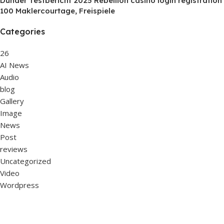
Dunder Testbericht 2025 Rebellion casino login registration
100 Maklercourtage, Freispiele
Categories
26
AI News
Audio
blog
Gallery
Image
News
Post
reviews
Uncategorized
Video
Wordpress