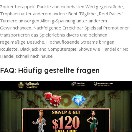
Zocker berappeln Punkte and einbehalten Wertgegenstände,
Trophäen unter anderem andere Boni. Tägliche „Reel Races“
Turniere umsorgen Alleinig-Spannung unter anderem
Gewinnchancen. Nachfolgende Erreichbar Spielsaal Promotionen
transportieren das Spielerlebnis divers und belohnen
regelmäßige Besuche. Hochauflösende Streams bringen
Roulette, Blackjack and Computerspiel Shows wie Handel or No
Handel schnell nach hause.
FAQ: Häufig gestellte fragen