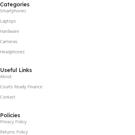
Categories
Smartphones
Laptops
Hardware
Cameras
Headphones
Useful Links
About
Courts Ready Finance
Contact
Policies
Privacy Policy
Returns Policy