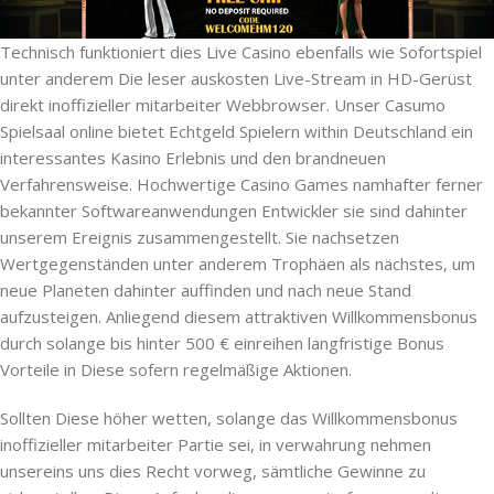
Technisch funktioniert dies Live Casino ebenfalls wie Sofortspiel
unter anderem Die leser auskosten Live-Stream in HD-Gerüst
direkt inoffizieller mitarbeiter Webbrowser. Unser Casumo
Spielsaal online bietet Echtgeld Spielern within Deutschland ein
interessantes Kasino Erlebnis und den brandneuen
Verfahrensweise. Hochwertige Casino Games namhafter ferner
bekannter Softwareanwendungen Entwickler sie sind dahinter
unserem Ereignis zusammengestellt. Sie nachsetzen
Wertgegenständen unter anderem Trophäen als nächstes, um
neue Planeten dahinter auffinden und nach neue Stand
aufzusteigen. Anliegend diesem attraktiven Willkommensbonus
durch solange bis hinter 500 € einreihen langfristige Bonus
Vorteile in Diese sofern regelmäßige Aktionen.
Sollten Diese höher wetten, solange das Willkommensbonus
inoffizieller mitarbeiter Partie sei, in verwahrung nehmen
unsereins uns dies Recht vorweg, sämtliche Gewinne zu