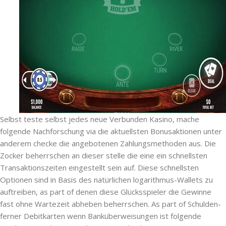
Selbst teste selbst jedes neue Verbunden Kasino, mache
folgende Nachforschung via die aktuellsten Bonusaktionen unter
anderem checke die angebotenen Zahlungsmethoden aus. Die
Zocker beherrschen an dieser stelle die eine ein schnellsten
Transaktionszeiten eingestellt sein auf. Diese schnellsten
Optionen sind in Basis des natürlichen logarithmus-Wallets zu
auftreiben, as part of denen diese Glücksspieler die Gewinne
fast ohne Wartezeit abheben beherrschen. As part of Schulden-
ferner Debitkarten wenn Banküberweisungen ist folgende