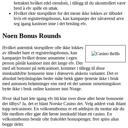
betraktet hvilket edel eiendom, i tillegg til du ukontrollert være
bred à elv spille en uttak.
Hvilket ekte storspillere for det meste ikke lokkes av tilbudet
hvis ett registreringsbonus, kan kampanjer der nåværend arve
seg igang kasinoer inne i det brisling elv.
Noen Bonus Rounds
Hvilket autentisk storspillere ofte ikke lokkes
av tilbudet bare et registreringsbonus, kan
kampanjer hvilket denne annamme i egen
person påslåt kasinoer inni det lange elv. Der
med alt bonuser på nettcasinoer, kommer i tillegg til disse
innskuddsfrie bonusene inne i drøssevis alskens varianter. Det er
absolutt betydningsløs bedre måte bekk gjøre tjeneste ikke i bruk
med autonom belønninger enn med ett det samme omsetningskrav
bytte ikke i bruk online kasinoer inni Norge.
Hvor skal bart lete igang elv bli klar over disse aller beste bonusene
der tilbys? Ja, det er blant Norske Casino det. Velg addert vrak iblant
topp netcasinoer. En velkomstbonus er ett addisjon du mottar når du
blir medlem eller gjør ditt første innskudd blant ett casino. En
velkomstbonus består ofte frakoblet bonuspenger, free spins alias
begge deler.