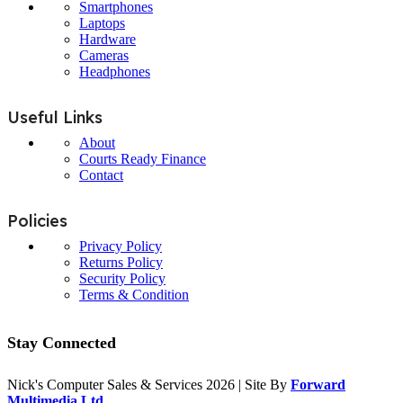
Smartphones
Laptops
Hardware
Cameras
Headphones
Useful Links
About
Courts Ready Finance
Contact
Policies
Privacy Policy
Returns Policy
Security Policy
Terms & Condition
Stay Connected
Nick's Computer Sales & Services
2026 | Site By
Forward
Multimedia Ltd
.