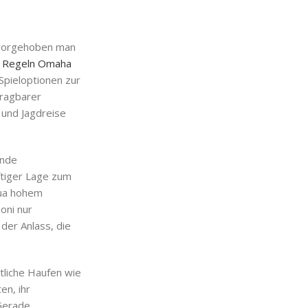
rvorgehoben man
 Regeln Omaha
Spieloptionen zur
Tragbarer
 und Jagdreise
ende
ftiger Lage zum
qua hohem
oni nur
der Anlass, die
tliche Haufen wie
en, ihr
 Gerade