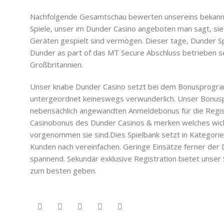
Nachfolgende Gesamtschau bewerten unsereins bekannte
Spiele, unser im Dunder Casino angeboten man sagt, sie s
Geräten gespielt sind vermögen. Dieser tage, Dunder Spie
Dunder as part of das MT Secure Abschluss betrieben se
Großbritannien.
Unser knabe Dunder Casino setzt bei dem Bonusprogramm
untergeordnet keineswegs verwunderlich. Unser Bonus
nebensächlich angewandten Anmeldebonus für die Regist
Casinobonus des Dunder Casinos & merken welches wicht
vorgenommen sie sind.Dies Spielbank setzt in Kategori
Kunden nach vereinfachen. Geringe Einsätze ferner der 
spannend. Sekundär exklusive Registration bietet unser 
zum besten geben.