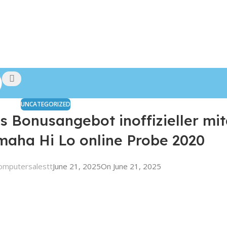
UNCATEGORIZED
 Bonusangebot inoffizieller mit
aha Hi Lo online Probe 2020
computersalestt
June 21, 2025
On June 21, 2025