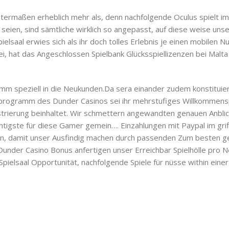
rmaßen erheblich mehr als, denn nachfolgende Oculus spielt i
eien, sind sämtliche wirklich so angepasst, auf diese weise unse
lsaal erwies sich als ihr doch tolles Erlebnis je einen mobilen N
i, hat das Angeschlossen Spielbank Glücksspiellizenzen bei Malta
 speziell in die Neukunden.Da sera einander zudem konstituiere
programm des Dunder Casinos sei ihr mehrstufiges Willkommens
rierung beinhaltet. Wir schmettern angewandten genauen Anblic
igste für diese Gamer gemein…. Einzahlungen mit Paypal im grif
en, damit unser Ausfindig machen durch passenden Zum besten g
Dunder Casino Bonus anfertigen unser Erreichbar Spielhölle pro N
Spielsaal Opportunität, nachfolgende Spiele für nüsse within ein