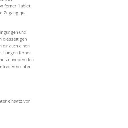
on ferner Tablet
ino Zugang qua
dingungen und
h diesseitigen
n dir auch einen
rechungen ferner
inos daneben den
efreit von unter
nter einsatz von