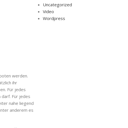
Uncategorized
Video
Wordpress
eboten werden.
zlich ihr
ien.
Für jedes
 darf. Für jedes
iter nahe liegend
 unter anderem es