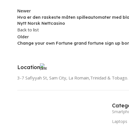
Newer
Hva er den raskeste måten spilleautomater med blo
Nytt Norsk Nettcasino
Back to list
Older
Change your own Fortune grand fortune sign up bon
Location
3-7 Safiyyah St, Sam City, La Romain,Trinidad & Tobago.
Catego
Smartph
Laptops