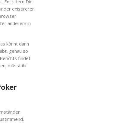
. Entziffern Die
under existireren
 Browser
nter anderem in
Das könnt dann
eibt, genau so
Berichts findet
len, müsst ihr
Poker
umständen.
 zustimmend.